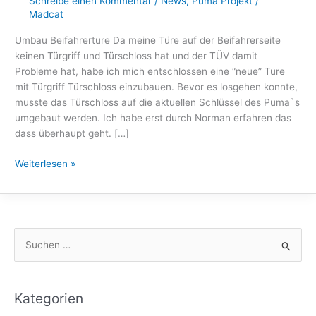
Schreibe einen Kommentar
/
News
,
Puma Projekt
/
Madcat
Umbau Beifahrertüre Da meine Türe auf der Beifahrerseite
keinen Türgriff und Türschloss hat und der TÜV damit
Probleme hat, habe ich mich entschlossen eine “neue” Türe
mit Türgriff Türschloss einzubauen. Bevor es losgehen konnte,
musste das Türschloss auf die aktuellen Schlüssel des Puma`s
umgebaut werden. Ich habe erst durch Norman erfahren das
dass überhaupt geht. […]
N
Weiterlesen »
Umbau
Beifahrertüre
S
u
c
h
Kategorien
e