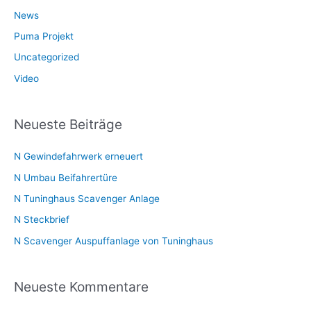
News
n
n
Puma Projekt
a
Uncategorized
c
Video
h
:
Neueste Beiträge
N Gewindefahrwerk erneuert
N Umbau Beifahrertüre
N Tuninghaus Scavenger Anlage
N Steckbrief
N Scavenger Auspuffanlage von Tuninghaus
Neueste Kommentare